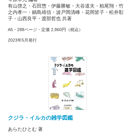
有山啓之・石田惣・伊藤勝敏・大谷道夫・柏尾翔・竹
之内孝一・鍋島靖信・波戸岡清峰・花岡皆子・松井彰
子・山西良平・渡部哲也 共著
A5・288ページ・定価 2,860円（税込）
2023年5月発行
クジラ・イルカの雑学図鑑
あらたひとむ 著