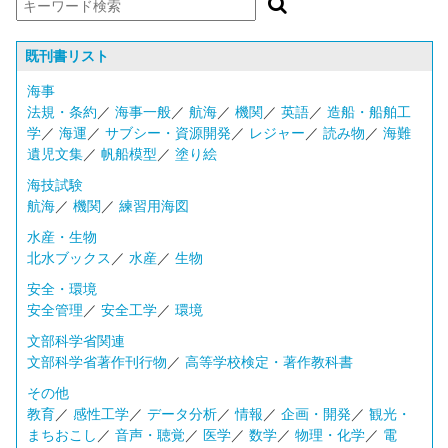
既刊書リスト
海事
法規・条約
／
海事一般
／
航海
／
機関
／
英語
／
造船・船舶工
学
／
海運
／
サブシー・資源開発
／
レジャー
／
読み物
／
海難
遺児文集
／
帆船模型
／
塗り絵
海技試験
航海
／
機関
／
練習用海図
水産・生物
北水ブックス
／
水産
／
生物
安全・環境
安全管理
／
安全工学
／
環境
文部科学省関連
文部科学省著作刊行物
／
高等学校検定・著作教科書
その他
教育
／
感性工学
／
データ分析
／
情報
／
企画・開発
／
観光・
まちおこし
／
音声・聴覚
／
医学
／
数学
／
物理・化学
／
電