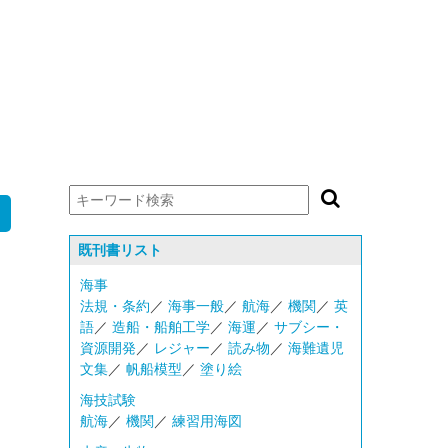
既刊書リスト
海事
法規・条約
／
海事一般
／
航海
／
機関
／
英
語
／
造船・船舶工学
／
海運
／
サブシー・
資源開発
／
レジャー
／
読み物
／
海難遺児
文集
／
帆船模型
／
塗り絵
海技試験
航海
／
機関
／
練習用海図