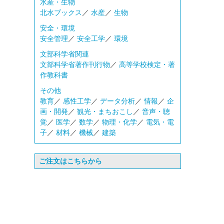
水産・生物
北水ブックス
／
水産
／
生物
安全・環境
安全管理
／
安全工学
／
環境
文部科学省関連
文部科学省著作刊行物
／
高等学校検定・著
作教科書
その他
教育
／
感性工学
／
データ分析
／
情報
／
企
画・開発
／
観光・まちおこし
／
音声・聴
覚
／
医学
／
数学
／
物理・化学
／
電気・電
子
／
材料
／
機械
／
建築
ご注文はこちらから