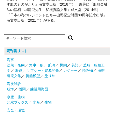
す船のものがたり』海文堂出版（2018年）、編著に『船舶金融
法の諸相―堀龍兒先生古稀祝賀論文集』成文堂（2014年）、
『日本の海のレジェンドたち―山縣記念財団80周年記念出版』
海文堂出版（2021年）がある。
既刊書リスト
海事
法規・条約
／
海事一般
／
航海
／
機関
／
英語
／
造船・船舶工
学
／
海運
／
サブシー・資源開発
／
レジャー
／
読み物
／
海難
遺児文集
／
帆船模型
／
塗り絵
海技試験
航海
／
機関
／
練習用海図
水産・生物
北水ブックス
／
水産
／
生物
安全・環境