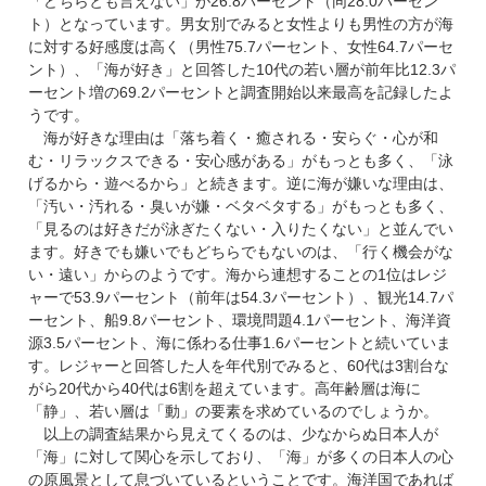
「どちらとも言えない」が26.8パーセント（同28.0パーセン
ト）となっています。男女別でみると女性よりも男性の方が海
に対する好感度は高く（男性75.7パーセント、女性64.7パーセ
ント）、「海が好き」と回答した10代の若い層が前年比12.3パ
ーセント増の69.2パーセントと調査開始以来最高を記録したよ
うです。
海が好きな理由は「落ち着く・癒される・安らぐ・心が和
む・リラックスできる・安心感がある」がもっとも多く、「泳
げるから・遊べるから」と続きます。逆に海が嫌いな理由は、
「汚い・汚れる・臭いが嫌・ベタベタする」がもっとも多く、
「見るのは好きだが泳ぎたくない・入りたくない」と並んでい
ます。好きでも嫌いでもどちらでもないのは、「行く機会がな
い・遠い」からのようです。海から連想することの1位はレジ
ャーで53.9パーセント（前年は54.3パーセント）、観光14.7パ
ーセント、船9.8パーセント、環境問題4.1パーセント、海洋資
源3.5パーセント、海に係わる仕事1.6パーセントと続いていま
す。レジャーと回答した人を年代別でみると、60代は3割台な
がら20代から40代は6割を超えています。高年齢層は海に
「静」、若い層は「動」の要素を求めているのでしょうか。
以上の調査結果から見えてくるのは、少なからぬ日本人が
「海」に対して関心を示しており、「海」が多くの日本人の心
の原風景として息づいているということです。海洋国であれば