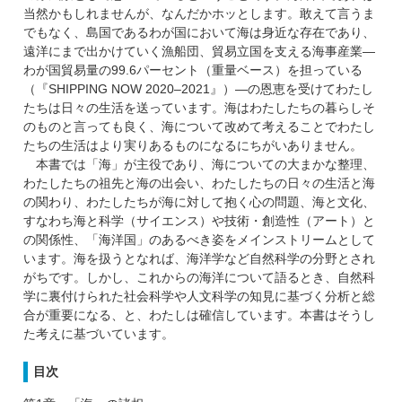
当然かもしれませんが、なんだかホッとします。敢えて言うま
でもなく、島国であるわが国において海は身近な存在であり、
遠洋にまで出かけていく漁船団、貿易立国を支える海事産業―
わが国貿易量の99.6パーセント（重量ベース）を担っている
（『SHIPPING NOW 2020–2021』）―の恩恵を受けてわたし
たちは日々の生活を送っています。海はわたしたちの暮らしそ
のものと言っても良く、海について改めて考えることでわたし
たちの生活はより実りあるものになるにちがいありません。
本書では「海」が主役であり、海についての大まかな整理、
わたしたちの祖先と海の出会い、わたしたちの日々の生活と海
の関わり、わたしたちが海に対して抱く心の問題、海と文化、
すなわち海と科学（サイエンス）や技術・創造性（アート）と
の関係性、「海洋国」のあるべき姿をメインストリームとして
います。海を扱うとなれば、海洋学など自然科学の分野とされ
がちです。しかし、これからの海洋について語るとき、自然科
学に裏付けられた社会科学や人文科学の知見に基づく分析と総
合が重要になる、と、わたしは確信しています。本書はそうし
た考えに基づいています。
目次