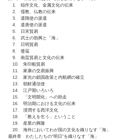
1. 稲作文化、金属文化の伝来
2. 儒教、仏教の伝来
3. 遣隋使の派遣
4. 遣唐使の派遣
5. 日宋貿易
6. 武士の勃興と「海」
7. 日明貿易
8. 倭寇
9. 南蛮貿易と文化の伝来
10. 朱印船貿易
11. 家康の交易振興
12. 家光の鎖国政策と内航網の確立
13. 朝鮮通信使
14. 江戸期いろいろ
15. 「文明開化」への助走
16. 明治期における文化の伝来
17. 浸潤する西洋文化
18. 「教えを乞う」ということ
19. 産業の興隆
20. 海外においてわが国の文化を織りなす「海」
最終章 わたしたちの“明日”を織りなす「海」