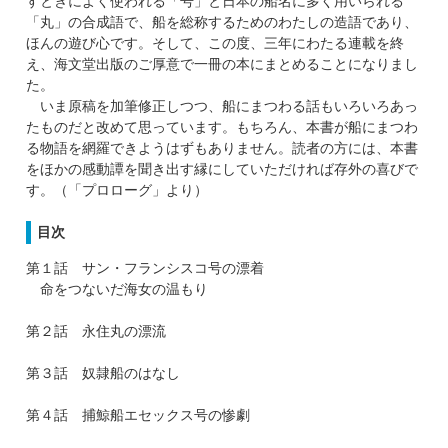
すときによく使われる「号」と日本の船名に多く用いられる
「丸」の合成語で、船を総称するためのわたしの造語であり、
ほんの遊び心です。そして、この度、三年にわたる連載を終
え、海文堂出版のご厚意で一冊の本にまとめることになりまし
た。
いま原稿を加筆修正しつつ、船にまつわる話もいろいろあっ
たものだと改めて思っています。もちろん、本書が船にまつわ
る物語を網羅できようはずもありません。読者の方には、本書
をほかの感動譚を聞き出す縁にしていただければ存外の喜びで
す。（「プロローグ」より）
目次
第１話 サン・フランシスコ号の漂着
命をつないだ海女の温もり
第２話 永住丸の漂流
第３話 奴隷船のはなし
第４話 捕鯨船エセックス号の惨劇