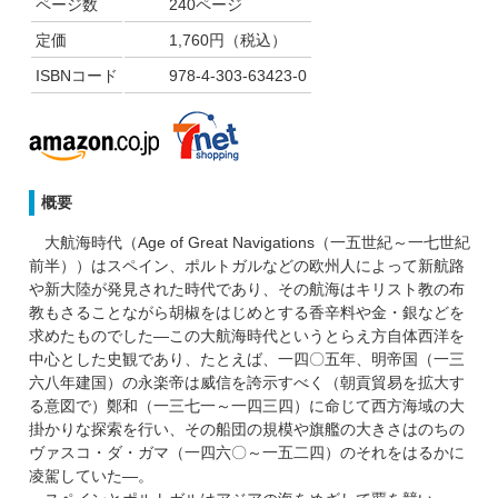
ページ数
240ページ
定価
1,760円（税込）
ISBNコード
978-4-303-63423-0
概要
大航海時代（Age of Great Navigations（一五世紀～一七世紀
前半））はスペイン、ポルトガルなどの欧州人によって新航路
や新大陸が発見された時代であり、その航海はキリスト教の布
教もさることながら胡椒をはじめとする香辛料や金・銀などを
求めたものでした―この大航海時代というとらえ方自体西洋を
中心とした史観であり、たとえば、一四〇五年、明帝国（一三
六八年建国）の永楽帝は威信を誇示すべく（朝貢貿易を拡大す
る意図で）鄭和（一三七一～一四三四）に命じて西方海域の大
掛かりな探索を行い、その船団の規模や旗艦の大きさはのちの
ヴァスコ・ダ・ガマ（一四六〇～一五二四）のそれをはるかに
凌駕していた―。