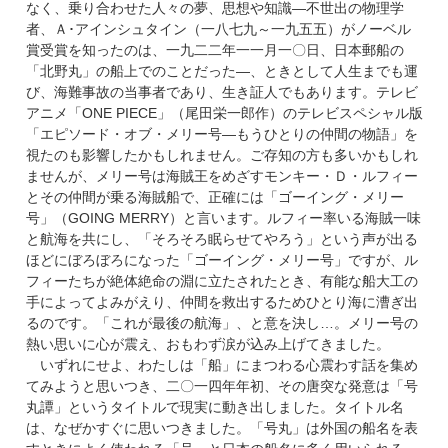
なく、乗り合わせた人々の夢、思想や知識―不世出の物理学
者、Ａ･アインシュタイン（一八七九～一九五五）がノーベル
賞受賞を知ったのは、一九二二年一一月一〇日、日本郵船の
「北野丸」の船上でのことだった―、ときとして人生までも運
び、海難事故の当事者であり、生き証人でもあります。テレビ
アニメ「ONE PIECE」（尾田栄一郎作）のテレビスペシャル版
「エピソード・オブ・メリー号―もうひとりの仲間の物語」を
視たのも影響したかもしれません。ご存知の方も多いかもしれ
ませんが、メリー号は海賊王をめざすモンキー・Ｄ・ルフィー
とその仲間が乗る海賊船で、正確には「ゴーイング・メリー
号」（GOING MERRY）と言います。ルフィー率いる海賊一味
と航海を共にし、「そろそろ眠らせてやろう」という声が出る
ほどにぼろぼろになった「ゴーイング・メリー号」ですが、ル
フィーたちが絶体絶命の淵に立たされたとき、有能な船大工の
手によってよみがえり、仲間を救出するためひとり海に漕ぎ出
るのです。「これが最後の航海」、と意を決し…。メリー号の
熱い思いに心が震え、おもわず涙が込み上げてきました。
いずれにせよ、わたしは「船」にまつわる心震わす話を集め
てみようと思いつき、二〇一四年年初、その唐突な発意は「号
丸譚」というタイトルで現実に動き出しました。タイトル名
は、なぜかすぐに思いつきました。「号丸」は外国の船名を表