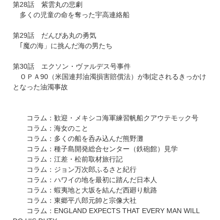
第28話 紫雲丸の悲劇
多くの児童の命を奪った宇高連絡船
第29話 だんぴあ丸の勇気
｢魔の海」に挑んだ海の男たち
第30話 エクソン・ヴァルデス号事件
ＯＰＡ90（米国連邦油濁損害賠償法）が制定されるきっかけ
となった油濁事故
コラム：歓迎・メキシコ海軍練習帆船クアウテモック号
コラム：海女のこと
コラム：多くの船を呑み込んだ熊野灘
コラム：種子島開発総合センター（鉄砲館）見学
コラム：江差・松前取材旅行記
コラム：ジョン万次郎ふるさと紀行
コラム：ハワイの地を最初に踏んだ日本人
コラム：蝦夷地と大坂を結んだ西廻り航路
コラム：東郷平八郎元帥と宗像大社
コラム：ENGLAND EXPECTS THAT EVERY MAN WILL