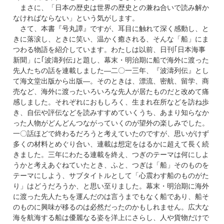
まさに、「日本の歴史は世界の歴史との兼ね合いで読み解か
なければならない」という気がします。
さて、本書『号丸譚』ですが、耳目に触れて深く感動し、と
きに落涙し、ときに笑い、温かく癒される、そんな「船」にま
つわる物語を紹介しています。わたしは以前、日刊｢日本海事
新聞」に｢波濤列伝｣と題し、幕末・明治期に船で海外に渡った
先人たちの話を連載しました―二〇一三年、『波濤列伝』とし
て海文堂出版から出版―。そのときは、漂流、密航、留学、商
売など、海外に渡ったいろいろな先人が居たものだと改めて痛
感しました。それぞれにおもしろく、生まれ在所などを訪ね歩
き、自伝や評伝などを読みすすめていくうち、あまり知らなか
った人物がどんどんつながっていくのが望外の楽しみでした。
一〇話ほどで終わるだろうと考えていたのですが、思いがけず
多くの材料とめぐり合い、連載は想定をはるかに超えて長く続
きました。三年にわたる連載を終え、つぎのテーマは何にしよ
うかと考えあぐねていたとき、ふと、つぎは「船」そのものを
テーマにしよう、サブタイトルとして「心震わす船のものがた
り」はどうだろうか、と思い至りました。幕末・明治期に海外
に渡った先人たちを運んだのは言うまでもなく船であり、船そ
のものに興味が移るのは必然だったのかもしれません。広大な
海を航海する船は優麗なる姿を洋上にさらし、人や貨物だけで