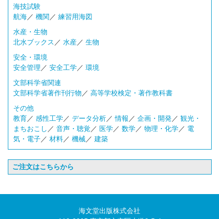
海技試験
航海
／
機関
／
練習用海図
水産・生物
北水ブックス
／
水産
／
生物
安全・環境
安全管理
／
安全工学
／
環境
文部科学省関連
文部科学省著作刊行物
／
高等学校検定・著作教科書
その他
教育
／
感性工学
／
データ分析
／
情報
／
企画・開発
／
観光・
まちおこし
／
音声・聴覚
／
医学
／
数学
／
物理・化学
／
電
気・電子
／
材料
／
機械
／
建築
ご注文はこちらから
海文堂出版株式会社