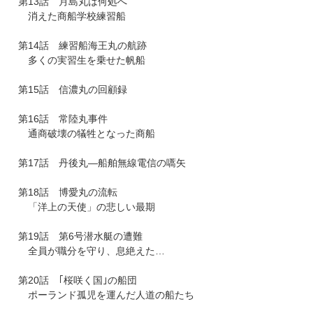
第13話 月島丸は何処へ
消えた商船学校練習船
第14話 練習船海王丸の航跡
多くの実習生を乗せた帆船
第15話 信濃丸の回顧録
第16話 常陸丸事件
通商破壊の犠牲となった商船
第17話 丹後丸―船舶無線電信の嚆矢
第18話 博愛丸の流転
「洋上の天使」の悲しい最期
第19話 第6号潜水艇の遭難
全員が職分を守り、息絶えた…
第20話 ｢桜咲く国｣の船団
ポーランド孤児を運んだ人道の船たち