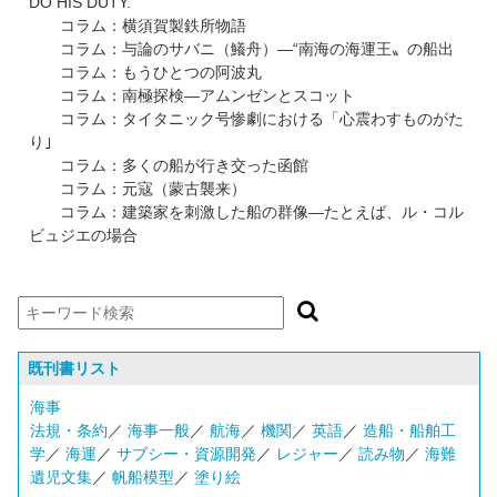
DO HIS DUTY.
コラム：横須賀製鉄所物語
コラム：与論のサバニ（鱶舟）―“南海の海運王〟の船出
コラム：もうひとつの阿波丸
コラム：南極探検―アムンゼンとスコット
コラム：タイタニック号惨劇における「心震わすものがた
り｣
コラム：多くの船が行き交った函館
コラム：元寇（蒙古襲来）
コラム：建築家を刺激した船の群像―たとえば、ル・コル
ビュジエの場合
既刊書リスト
海事
法規・条約
／
海事一般
／
航海
／
機関
／
英語
／
造船・船舶工
学
／
海運
／
サブシー・資源開発
／
レジャー
／
読み物
／
海難
遺児文集
／
帆船模型
／
塗り絵