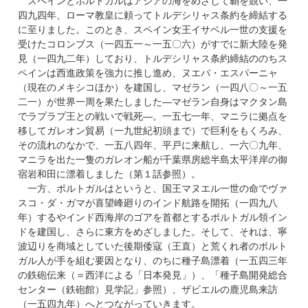
スペインとポルトガルはアジアの海をめざして覇を競い、一
四九四年、ローマ教皇に頼ってトルデシリャス条約を締結する
に至りました。このとき、スペイン女王イサベル一世の支援を
受けたコロンブス（一四五一～一五〇六）がすでに新大陸を発
見（一四九二年）しており、トルデシリャス条約締結ののちス
ペインは西進政策を強力に推し進め、ヌエバ・エスパーニャ
（現在のメキシコほか）を建国し、マゼラン（一四八〇～一五
二一）が世界一周を果たしました―マゼラン自身はマクタン島
でラプラプ王との戦いで戦死―。一五七一年、マニラに拠点を
移してガレオン貿易（一九世紀初頭まで）で巨利をもくろみ、
その流れのなかで、一五八四年、平戸に来航し、一六〇九年、
マニラを出た一隻のガレオン船が千葉県房総半島太平洋岸の御
宿岩和田に漂着しました（第１話参照）。
一方、ポルトガルはというと、国王マヌエル一世の命でヴァ
スコ・ダ・ガマが喜望峰廻りのインド航路を開拓（一四九八
年）するやインド西海岸のゴアを首都とするポルトガル領イン
ドを建国し、さらに東方をめざしました。そして、それは、寧
波辺りを商域としていた後期倭寇（王直）と荒くれ者のポルト
ガル人が手を組む要因となり、のちに種子島漂着（一五四三年
の鉄砲伝来（＝西洋による「日本発見」）、「種子島開発総合
センター（鉄砲館）見学記」参照）、ザビエルの鹿児島来訪
（一五四九年）へとつながっていきます。