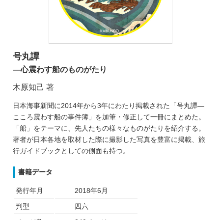
号丸譚
―心震わす船のものがたり
木原知己 著
日本海事新聞に2014年から3年にわたり掲載された「号丸譚―
こころ震わす船の事件簿」を加筆・修正して一冊にまとめた。
「船」をテーマに、先人たちの様々なものがたりを紹介する。
著者が日本各地を取材した際に撮影した写真を豊富に掲載、旅
行ガイドブックとしての側面も持つ。
書籍データ
発行年月
2018年6月
判型
四六