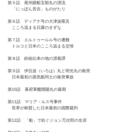
第５話 尾州廻船宝順丸の漂流
「にっぽん音吉」ものがたり
第６話 ディアナ号の大津波罹災
こころ温まる日露のきずな
第７話 エルトゥールル号の遭難
トルコと日本のこころ温まる交情
第８話 鉄砲伝来の地の漂着譚
第９話 伊呂波（いろは）丸と明光丸の衝突
日本最初の蒸気船同士の衝突事故
第10話 幕府軍艦開陽丸の最期
第11話 マリア・ルス号事件
世界が称賛した日本最初の国際裁判
第12話 「船」で紡ぐジョン万次郎の生涯