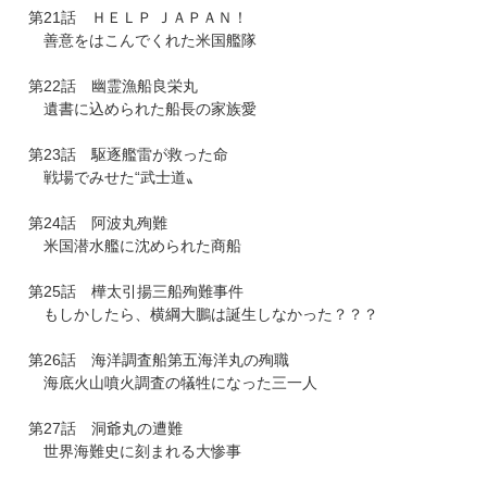
第21話 ＨＥＬＰ ＪＡＰＡＮ！
善意をはこんでくれた米国艦隊
第22話 幽霊漁船良栄丸
遺書に込められた船長の家族愛
第23話 駆逐艦雷が救った命
戦場でみせた“武士道〟
第24話 阿波丸殉難
米国潜水艦に沈められた商船
第25話 樺太引揚三船殉難事件
もしかしたら、横綱大鵬は誕生しなかった？？？
第26話 海洋調査船第五海洋丸の殉職
海底火山噴火調査の犠牲になった三一人
第27話 洞爺丸の遭難
世界海難史に刻まれる大惨事