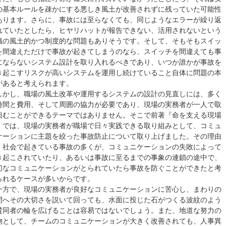
の基本ルールを疎かにする悪しき風土が改善されずに残っていた可能性
あります。さらに、事故には至らなくても、同じようなエラーが繰り返
れていたとしたら、ヒヤリハットが報告できない、活用されないという
織の風土的かつ制度的な問題もありそうです。そして、そもそもスイッ
を間違えただけで事故が起きてしまうのなら、スイッチを間違えても事
にならないシステム設計を取り入れるべきであり、いつか誰かが事故を
き起こすリスクが高いシステムを運用し続けていること自体に問題の本
があると考えられます。
かし、職場の風土改革や運用するシステムの設計の見直しには、多く
時間と費用、そして周囲の協力が必要であり、現場の実務者が一人で取
組むことができるテーマではありません。そこで前著『命を支える現場
』では、現場の実務者が職場で日々実践できる取り組みとして、コミュ
ケーションに主題を絞った事故防止について取り上げました。その理由
、社会で起きている事故の多くが、コミュニケーションの失敗によって
き起こされていたり、あるいは事故に至るまでの事象の連鎖の途中で、
切なコミュニケーションがとられていたら事故を防ぐことができたと考
られるケースが多いからです。
方で、現場の実務者が良好なコミュニケーションに苦心し、まわりの
間へその大切さを説いて回っても、水面に投じた石がつくる波紋のよう
賛同者の輪を広げることは容易ではないでしょう。また、地道な努力の
物として、チームのコミュニケーションが大きく改善されても、人事異