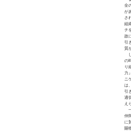
全
が
さ
組
チ
故
引
質
し
の
り
力
ニ
は
引
適
え
一
仲
に
賜