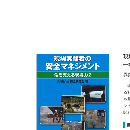
現
―
異
「
る
や
ン
関