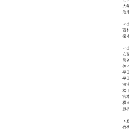
大
活
＜
西
榎
＜
安
熊
佐
平
平
深
松
宮
横
脇
＜
石