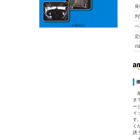
発
判
ペ
定
I
産
き
ー
イ
す
く
誘
ま