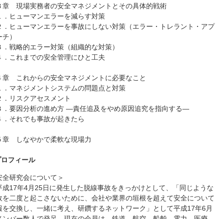
３章 現場実務者の安全マネジメントとその具体的戦術
．ヒューマンエラーを減らす対策
．ヒューマンエラーを事故にしない対策（エラー・トレラント・アプ
ーチ）
．戦略的エラー対策（組織的な対策）
．これまでの安全管理にひと工夫
４章 これからの安全マネジメントに必要なこと
．マネジメントシステムの問題点と対策
．リスクアセスメント
．要因分析の進め方 ―責任追及をやめ原因追究を指向する―
．それでも事故が起きたら
５章 しなやかで柔軟な現場力
プロフィール
安全研究会について＞
成17年4月25日に発生した脱線事故をきっかけとして、「同じような
故を二度と起こさないために、会社や業界の垣根を超えて安全について
報を交換し、一緒に考え、研鑽するネットワーク」として平成17年6月
メンバー数人で発足。現在の会員は、鉄道、航空、船舶、電力、医療、