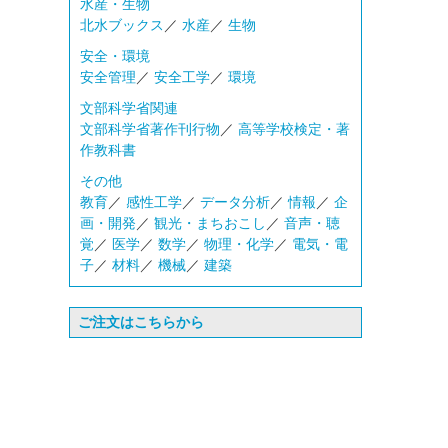
水産・生物
北水ブックス
／
水産
／
生物
安全・環境
安全管理
／
安全工学
／
環境
文部科学省関連
文部科学省著作刊行物
／
高等学校検定・著
作教科書
その他
教育
／
感性工学
／
データ分析
／
情報
／
企
画・開発
／
観光・まちおこし
／
音声・聴
覚
／
医学
／
数学
／
物理・化学
／
電気・電
子
／
材料
／
機械
／
建築
ご注文はこちらから