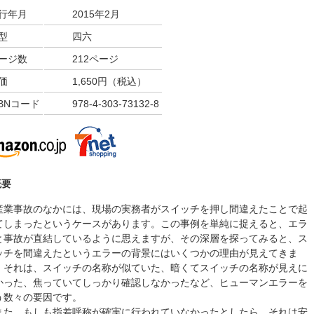
行年月
2015年2月
型
四六
ージ数
212ページ
価
1,650円（税込）
SBNコード
978-4-303-73132-8
概要
業事故のなかには、現場の実務者がスイッチを押し間違えたことで起
てしまったというケースがあります。この事例を単純に捉えると、エラ
と事故が直結しているように思えますが、その深層を探ってみると、ス
ッチを間違えたというエラーの背景にはいくつかの理由が見えてきま
。それは、スイッチの名称が似ていた、暗くてスイッチの名称が見えに
かった、焦っていてしっかり確認しなかったなど、ヒューマンエラーを
う数々の要因です。
た、もしも指差呼称が確実に行われていなかったとしたら、それは安