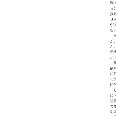
動
ョ
異
せ
が
な
そ
が
ん
風
ボ
組
故
に
そ
跡
し
に
組
ま
対