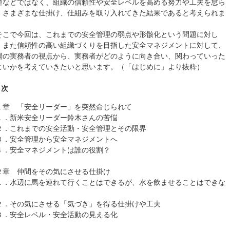
運などではなく、組織の信頼性や安全レベルを高める努力や工夫を怠ら
、さまざまな仕掛け、仕組みを取り入れてきた結果であると考えられま
。
こで今回は、これまでの安全管理の弱点や形骸化という問題に対し
、また信頼性の高い組織づくりを目指した安全マネジメントに対して、
場の実務者の視点から、実務者がどのように向き合い、関わっていった
よいかを考えていきたいと思います。（「はじめに」より抜粋）
目次
１章 「安全リーダー」を突然命じられて
．新米安全リーダー鈴木さんの苦悩
．これまでの安全活動・安全管理とその限界
．安全管理から安全マネジメントへ
．安全マネジメントは誰の役割？
２章 仲間をその気にさせる仕掛け
．水辺に馬を連れて行くことはできるが、水を飲ませることはできな
．その気にさせる「気づき」を得る仕掛けや工夫
．安全レベル・安全活動の見える化