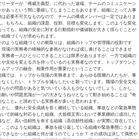
でリーダーが「権威主義型」に代わった途端、チームのコミュニケーシ
ンがあっという間に萎縮してしまうこともあります。組織にとって人事
動は必要不可欠なものなので、チームの構成メンバーは一定ではありま
ん。もちろん、組織の課題、役割、目標も変化します。このような変化
あっても、組織の安全に対する行動指針や価値観が大きく揺らぐことが
い組織づくりが求められます。
のような組織づくりの舵取りは、組織のトップや管理職の役割です
、現場の実務者の積極的な参画がなければ成し遂げることはできませ
。実務者一人ひとりにできることには限界がありますが、一方で組織の
土や文化を変える力を持っているのも実務者なのです。トップダウンと
トムアップの融合、相乗作用が重要だということです。
織では、トップから現場の実務者まで、あらゆる階層の人たちが、事
をなくしたい、トラブルを減らしたいと願っています。職場の安全文化
何らかの問題があると気づいている人も少なくないでしょう。しかし、
の願いや問題意識が一つの大きなうねりとなって動き始めることは〝奇
的なこと〟と諦めている実務者が多いと思われます。
かし、優れた安全成績を長く継続している組織、事故などの緊急事態
おいて的確な対応をした組織、大規模災害において事業継続に成功した
織など、高い信頼性を有する組織（高信頼性組織）が実際に存在してい
す。このような組織は、事故を繰り返している組織や緊急事態にうまく
応できなかった組織と何が違うのでしょうか？ その成功は決して偶然や