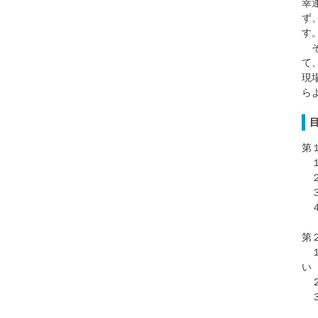
幸
ず
す
そ
て
現
ら
第
１
２
３
４
第
１
い
２
３