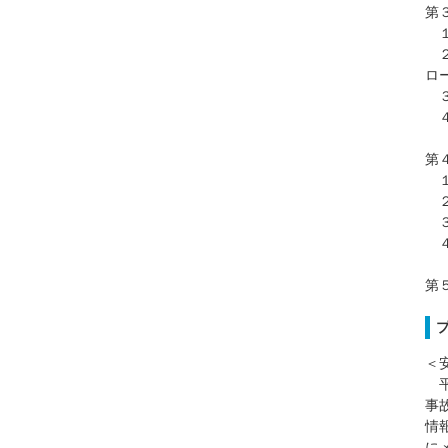
第
１
２
ロ
３
４
第
１
２
３
４
第
＜
平
事
情
に