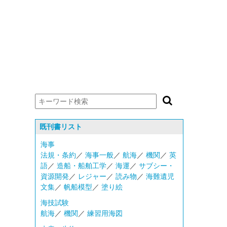
既刊書リスト
海事
法規・条約
／
海事一般
／
航海
／
機関
／
英
語
／
造船・船舶工学
／
海運
／
サブシー・
資源開発
／
レジャー
／
読み物
／
海難遺児
文集
／
帆船模型
／
塗り絵
海技試験
航海
／
機関
／
練習用海図