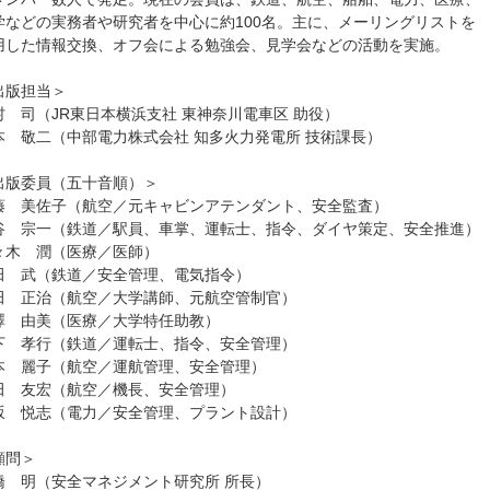
学などの実務者や研究者を中心に約100名。主に、メーリングリストを
用した情報交換、オフ会による勉強会、見学会などの活動を実施。
出版担当＞
村 司（JR東日本横浜支社 東神奈川電車区 助役）
本 敬二（中部電力株式会社 知多火力発電所 技術課長）
出版委員（五十音順）＞
藤 美佐子（航空／元キャビンアテンダント、安全監査）
谷 宗一（鉄道／駅員、車掌、運転士、指令、ダイヤ策定、安全推進）
々木 潤（医療／医師）
田 武（鉄道／安全管理、電気指令）
田 正治（航空／大学講師、元航空管制官）
澤 由美（医療／大学特任助教）
下 孝行（鉄道／運転士、指令、安全管理）
本 麗子（航空／運航管理、安全管理）
田 友宏（航空／機長、安全管理）
坂 悦志（電力／安全管理、プラント設計）
顧問＞
橋 明（安全マネジメント研究所 所長）