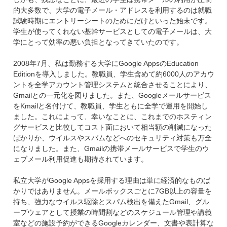
的大多数で、大学の電子メール・アドレスを利用するのは就職
試験時期にエントリーシートのためにだけといった始末です。
学生が使ってくれない基幹サービスとしての電子メールは、大
学にとって効率の悪い負担となってきていたのです。
2008年7月、私は勤務する大学にGoogle AppsのEducation
Editionを導入しました。教職員、学生含めて約6000人のアカウ
ントを全学アカウント管理システムと統合させることにより、
Gmailとの一元化を図りました。また、Googleメールサービス
をKmailと名付けて、教職員、学生ともに全学で運用を開始し
ました。これによって、幸いなことに、これまでのホスティン
グサービスと比較してコスト面において相当額の削減になった
ばかりか、ウイルスやスパムなどへのセキュリティ対策も万全
になりました。また、Gmailの携帯メールサービスで学生のウ
ェブメール利用促進も期待されています。
私立大学がGoogle Appsを採用する理由は単に経済的なものば
かりではありません。メールボックスごとに7GB以上の容量を
持ち、強力なウイルス駆除とスパム検出を備えたGmail、グル
ープウェアとして授業の時間割などのスケジュール管理や講義
室などの施設予約ができるGoogleカレンダー、文書や表計算な