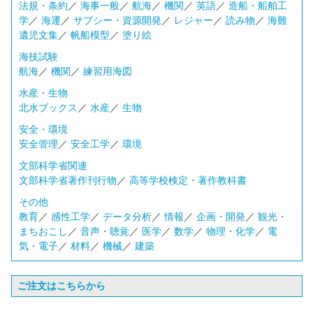
法規・条約
／
海事一般
／
航海
／
機関
／
英語
／
造船・船舶工
学
／
海運
／
サブシー・資源開発
／
レジャー
／
読み物
／
海難
遺児文集
／
帆船模型
／
塗り絵
海技試験
航海
／
機関
／
練習用海図
水産・生物
北水ブックス
／
水産
／
生物
安全・環境
安全管理
／
安全工学
／
環境
文部科学省関連
文部科学省著作刊行物
／
高等学校検定・著作教科書
その他
教育
／
感性工学
／
データ分析
／
情報
／
企画・開発
／
観光・
まちおこし
／
音声・聴覚
／
医学
／
数学
／
物理・化学
／
電
気・電子
／
材料
／
機械
／
建築
ご注文はこちらから