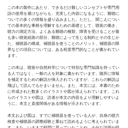
この本の製作にあたり、できるだけ難しいコンセプトや専門用
語の使用を避けながらも、充実した内容になるように、難聴に
ついての多くの情報を盛り込みました。ただし、聞こえについ
ての基本的な事柄を理解するための基礎として、聴覚の働き、
聴力の測定方法、よくある難聴の種類、障害を受けることが最
も多い聴覚経路の部分、難聴によって生じる制約とその生じか
た、補聴器の構成、補聴器を使うことのメリット、補聴器の限
界などの項目については、ある程度専門的なことが書かれてい
ます。
この本は、聴覚や自然科学について特別な専門知識を持ってい
る人ではなく、一般の人を対象に書かれています。随所に情報
を補足するための解説が挿入されていますが、これらの解説は
飛ばして読んでもかまいません。また、本文には、本書のため
に作成された数多くのイラストや図が添えられています。これ
らのイラストや図は、読者が本文の内容をより理解しやすいよ
うに、本文と直接関係がある情報が示されています。
本文および図は、すでに補聴器を使っている人が、自身の聴力
検査や補聴器の調整経験と重ねて読めるように考えられていま
す。また、いままで疑問に思っていたことや、十分な説明が得