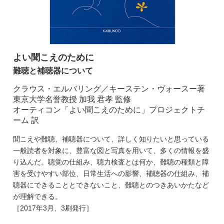
よい聞こえのために
難聴と補聴器について
クラウス・エルバリング／キーステン・ヴォースー著
東京大学名誉教授 加我 君孝 監修
オーティコン「よい聞こえのために」プロジェクトチ
ーム 訳
聞こえや難聴、補聴器について、詳しく知りたいと思っている
一般読者を対象に、豊富な図と写真を用いて、多くの情報を盛
り込んだ。聴覚の仕組み、聴力検査とは何か、難聴の種類と障
害を受けやすい部位、日常生活への影響、補聴器の仕組み、補
聴器にできることとできないこと、難聴とのつきあいかたなど
が理解できる。
［2017年3月、3刷発行］