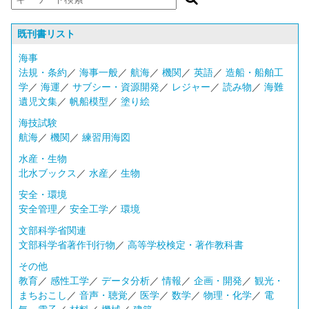
既刊書リスト
海事
法規・条約
／
海事一般
／
航海
／
機関
／
英語
／
造船・船舶工
学
／
海運
／
サブシー・資源開発
／
レジャー
／
読み物
／
海難
遺児文集
／
帆船模型
／
塗り絵
海技試験
航海
／
機関
／
練習用海図
水産・生物
北水ブックス
／
水産
／
生物
安全・環境
安全管理
／
安全工学
／
環境
文部科学省関連
文部科学省著作刊行物
／
高等学校検定・著作教科書
その他
教育
／
感性工学
／
データ分析
／
情報
／
企画・開発
／
観光・
まちおこし
／
音声・聴覚
／
医学
／
数学
／
物理・化学
／
電